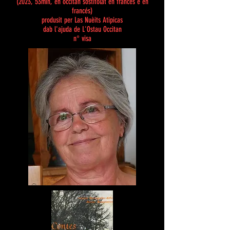
(2023,
53
min,
en occitan sostitolat en fran
cés e en
francés)
produsit per Las Nuèits Atipicas
dab l'ajuda de L'Ostau Occitan
n° visa