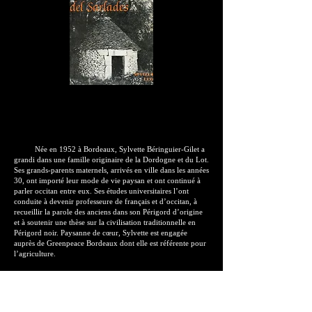
Née en 1952 à Bordeaux, Sylvette Béringuier-Gilet a
grandi dans une famille originaire de la Dordogne et du Lot.
Ses grands-parents maternels, arrivés en ville dans les années
30, ont importé leur mode de vie paysan et ont continué à
parler occitan entre eux. Ses études universitaires l’ont
conduite à devenir professeure de français et d’occitan, à
recueillir la parole des anciens dans son Périgord d’origine
et à soutenir une thèse sur la civilisation traditionnelle en
Périgord noir. Paysanne de cœur, Sylvette est engagée
auprès de Greenpeace Bordeaux dont elle est référente pour
l’agriculture.
Nascuda en 1952 a Bordèu, Silveta Beringuier-Gilet
creissèt dins una familha originària de Dordonha e d’Òlt.
Sos grands-parents mairals, arribats en vila dins las annadas
30, i gardèron lor biais de viure païsan e contunhèron de